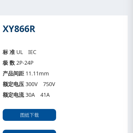
XY866R
标 准
UL IEC
极 数
2P-24P
产品间距
11.11mm
额定电压
300V 750V
额定电流
30A 41A
图纸下载