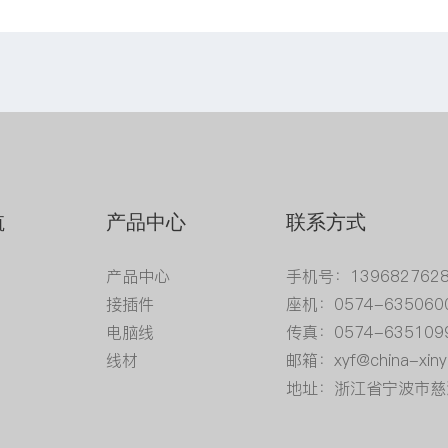
航
产品中心
联系方式
产品中心
手机号：139682762
接插件
座机：0574-635060
电脑线
传真：0574-635109
线材
邮箱：xyf@china-xiny
地址：浙江省宁波市慈