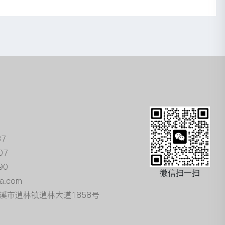
87
07
90
微信扫一扫
a.com
溪市逍林镇逍林大道1858号