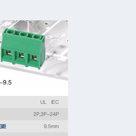
UL IEC
2P,3P-24P
间距
9.5mm