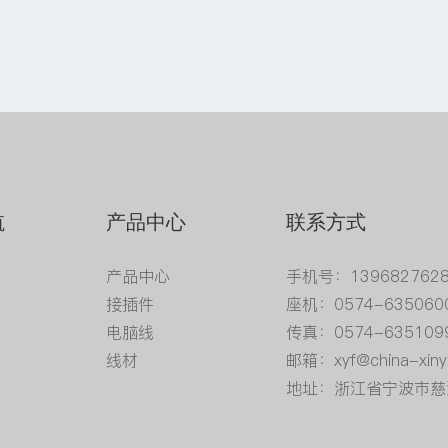
航
产品中心
联系方式
产品中心
手机号：139682762
接插件
座机：0574-635060
电脑线
传真：0574-635109
线材
邮箱：xyf@china-xiny
地址：浙江省宁波市慈