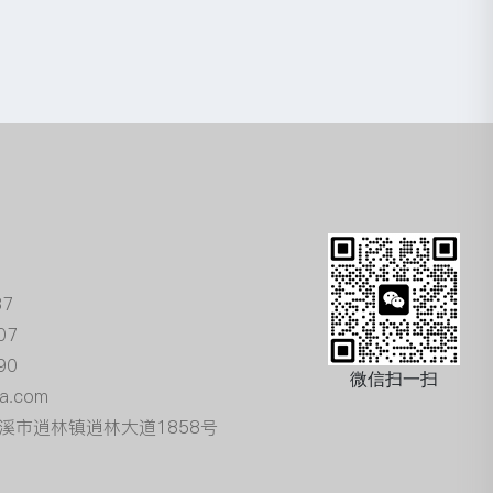
87
07
90
微信扫一扫
a.com
溪市逍林镇逍林大道1858号