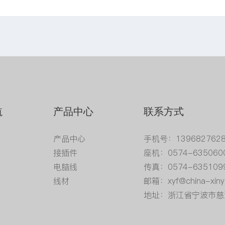
航
产品中心
联系方式
产品中心
手机号：139682762
接插件
座机：0574-635060
电脑线
传真：0574-635109
线材
邮箱：xyf@china-xiny
地址：浙江省宁波市慈