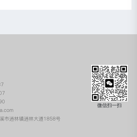
87
07
90
微信扫一扫
a.com
溪市逍林镇逍林大道1858号