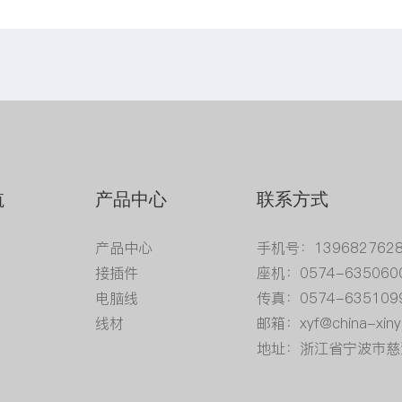
航
产品中心
联系方式
产品中心
手机号：139682762
接插件
座机：0574-635060
电脑线
传真：0574-635109
线材
邮箱：xyf@china-xiny
地址：浙江省宁波市慈