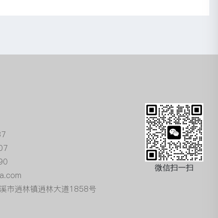
87
07
90
微信扫一扫
a.com
溪市逍林镇逍林大道1858号