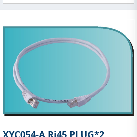
XYC054-A Rj45 PLUG*2