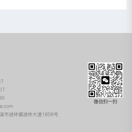
87
07
90
微信扫一扫
a.com
溪市逍林镇逍林大道1858号