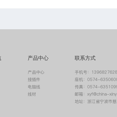
航
产品中心
联系方式
产品中心
手机号：139682762
接插件
座机：0574-635060
电脑线
传真：0574-635109
线材
邮箱：xyf@china-xiny
地址：浙江省宁波市慈