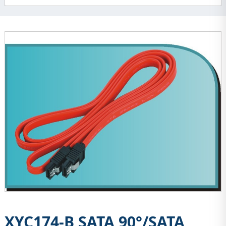
XYC174-B SATA 90°/SATA