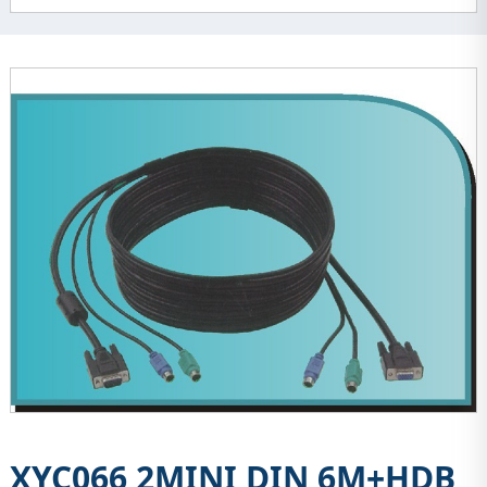
XYC066 2MINI DIN 6M+HDB